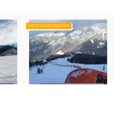
OBÓZ MŁODZIEŻOWY
MINÓW
BRAK DOSTĘPNYCH TERMINÓW
rski.
CHOPOK 2024. Obóz
onat
snowboardowy. Zakwaterowawnie
pensjonat Galanto.
Liptowski Jan