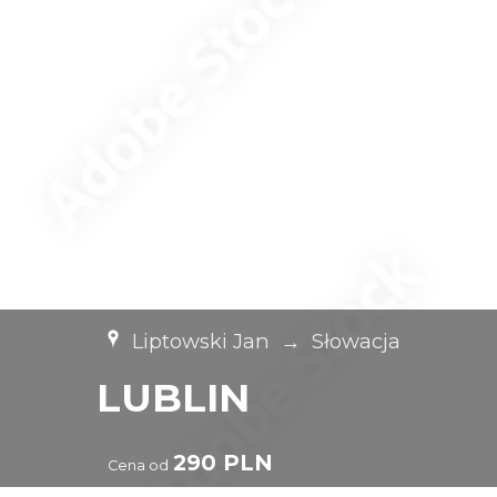
Liptowski Jan
→
Słowacja
LUBLIN
290 PLN
Cena od