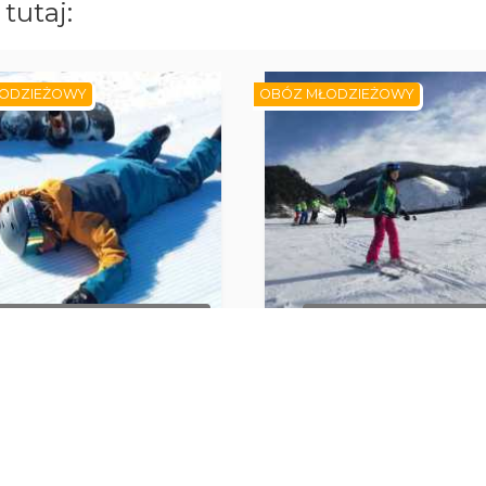
tutaj:
ODZIEŻOWY
OBÓZ MŁODZIEŻOWY
RAK DOSTĘPNYCH TERMINÓW
BRAK DOSTĘPNYCH TER
CHOPOK 2024. Obóz
CHOPOK 2024. Obóz narcia
boardowy. Zakwaterowanie
Zakwaterowawnie pensj
pensjonat Horec.
Galanto.
iptowski Jan
Liptowski Jan