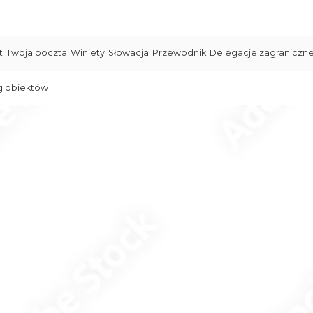
t
Twoja poczta
Winiety
Słowacja
Przewodnik
Delegacje zagraniczn
g obiektów