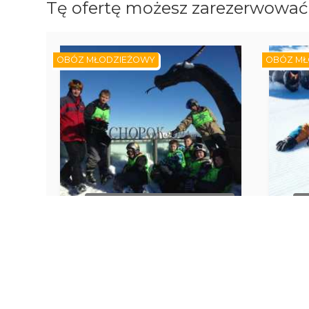
Tę ofertę możesz zarezerwować 
OBÓZ MŁODZIEŻOWY
OBÓZ MŁ
BRAK DOSTĘPNYCH TERMINÓW
B
CHOPOK 2025. Obóz narciarski
(11-19 lat). Zakwaterowawnie
snow
pensjonat Horec.
Liptowski Mikulasz
L