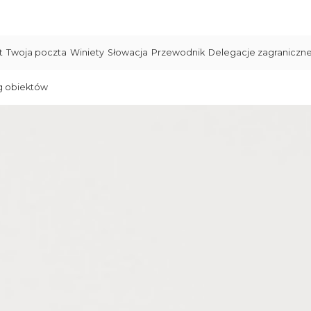
t
Twoja poczta
Winiety
Słowacja
Przewodnik
Delegacje zagraniczn
g obiektów