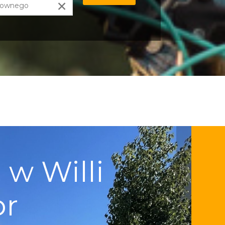
×
w Willi
pr