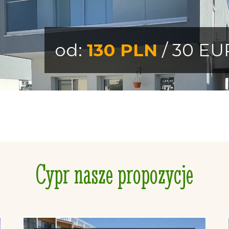
od:
130 PLN
/ 30 EU
Cypr nasze propozycje