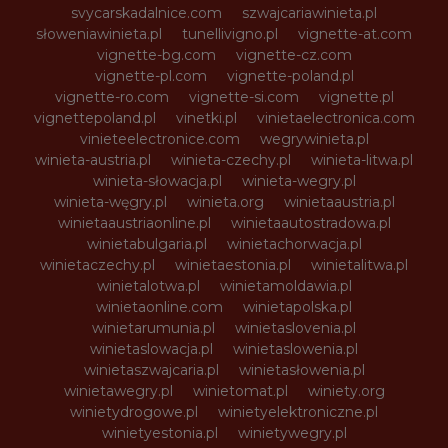
svycarskadalnice.com
szwajcariawinieta.pl
słoweniawinieta.pl
tunellivigno.pl
vignette-at.com
vignette-bg.com
vignette-cz.com
vignette-pl.com
vignette-poland.pl
vignette-ro.com
vignette-si.com
vignette.pl
vignettepoland.pl
vinetki.pl
vinietaelectronica.com
vinieteelectronice.com
wegrywinieta.pl
winieta-austria.pl
winieta-czechy.pl
winieta-litwa.pl
winieta-słowacja.pl
winieta-wegry.pl
winieta-węgry.pl
winieta.org
winietaaustria.pl
winietaaustriaonline.pl
winietaautostradowa.pl
winietabulgaria.pl
winietachorwacja.pl
winietaczechy.pl
winietaestonia.pl
winietalitwa.pl
winietalotwa.pl
winietamoldawia.pl
winietaonline.com
winietapolska.pl
winietarumunia.pl
winietaslovenia.pl
winietaslowacja.pl
winietaslowenia.pl
winietaszwajcaria.pl
winietasłowenia.pl
winietawegry.pl
winietomat.pl
winiety.org
winietydrogowe.pl
winietyelektroniczne.pl
winietyestonia.pl
winietywegry.pl