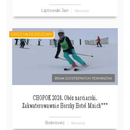
Liptowski Jan
Słowacja
OBÓZ MŁODZIEŻOWY
BRAK DOSTĘPNYCH TERMINÓW
CHOPOK 2024. Obóz narciarski.
Zakwaterowawnie Horsky Hotel Mnich***
Bobrovec
Słowacja