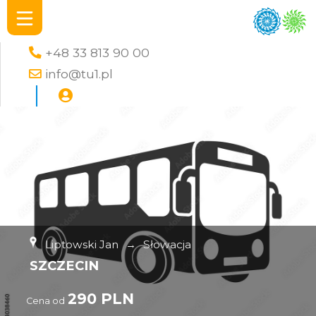
+48 33 813 90 00
info@tu1.pl
Liptowski Jan
→
Słowacja
SZCZECIN
290 PLN
Cena od