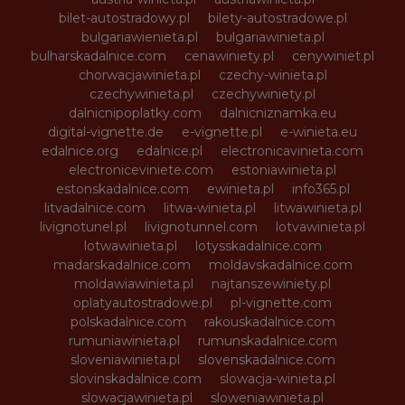
bilet-autostradowy.pl
bilety-autostradowe.pl
bulgariawienieta.pl
bulgariawinieta.pl
bulharskadalnice.com
cenawiniety.pl
cenywiniet.pl
chorwacjawinieta.pl
czechy-winieta.pl
czechywinieta.pl
czechywiniety.pl
dalnicnipoplatky.com
dalnicniznamka.eu
digital-vignette.de
e-vignette.pl
e-winieta.eu
edalnice.org
edalnice.pl
electronicavinieta.com
electroniceviniete.com
estoniawinieta.pl
estonskadalnice.com
ewinieta.pl
info365.pl
litvadalnice.com
litwa-winieta.pl
litwawinieta.pl
livignotunel.pl
livignotunnel.com
lotvawinieta.pl
lotwawinieta.pl
lotysskadalnice.com
madarskadalnice.com
moldavskadalnice.com
moldawiawinieta.pl
najtanszewiniety.pl
oplatyautostradowe.pl
pl-vignette.com
polskadalnice.com
rakouskadalnice.com
rumuniawinieta.pl
rumunskadalnice.com
sloveniawinieta.pl
slovenskadalnice.com
slovinskadalnice.com
slowacja-winieta.pl
slowacjawinieta.pl
sloweniawinieta.pl