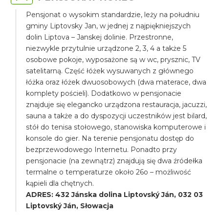
Pensjonat o wysokim standardzie, leży na południu
gminy Liptovsky Jan, w jednej z najpiękniejszych
dolin Liptova – Janskej dolinie. Przestronne,
niezwykle przytulnie urządzone 2, 3, 4 a także 5
osobowe pokoje, wyposażone są w wc, prysznic, TV
satelitarną. Część łóżek wysuwanych z głównego
łóżka oraz łóżek dwuosobowych (dwa materace, dwa
komplety pościeli). Dodatkowo w pensjonacie
znajduje się elegancko urządzona restauracja, jacuzzi,
sauna a także a do dyspozycji uczestników jest bilard,
stół do tenisa stołowego, stanowiska komputerowe i
konsole do gier. Na terenie pensjonatu dostęp do
bezprzewodowego Internetu. Ponadto przy
pensjonacie (na zewnątrz) znajdują się dwa źródełka
termalne o temperaturze około 26o – możliwość
kąpieli dla chętnych.
ADRES: 432 Jánska dolina Liptovský Ján, 032 03
Liptovský Ján, Słowacja