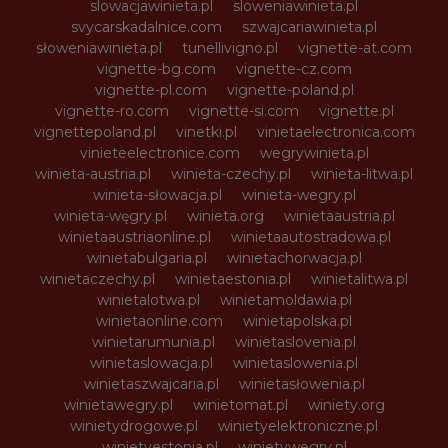
slowacjawinieta.pl
sloweniawinieta.pl
svycarskadalnice.com
szwajcariawinieta.pl
słoweniawinieta.pl
tunellivigno.pl
vignette-at.com
vignette-bg.com
vignette-cz.com
vignette-pl.com
vignette-poland.pl
vignette-ro.com
vignette-si.com
vignette.pl
vignettepoland.pl
vinetki.pl
vinietaelectronica.com
vinieteelectronice.com
wegrywinieta.pl
winieta-austria.pl
winieta-czechy.pl
winieta-litwa.pl
winieta-słowacja.pl
winieta-wegry.pl
winieta-węgry.pl
winieta.org
winietaaustria.pl
winietaaustriaonline.pl
winietaautostradowa.pl
winietabulgaria.pl
winietachorwacja.pl
winietaczechy.pl
winietaestonia.pl
winietalitwa.pl
winietalotwa.pl
winietamoldawia.pl
winietaonline.com
winietapolska.pl
winietarumunia.pl
winietaslovenia.pl
winietaslowacja.pl
winietaslowenia.pl
winietaszwajcaria.pl
winietasłowenia.pl
winietawegry.pl
winietomat.pl
winiety.org
winietydrogowe.pl
winietyelektroniczne.pl
winietyestonia.pl
winietywegry.pl