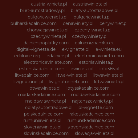
austria-winieta.pl
austriawinieta.pl
bilet-autostradowy.pl
bilety-autostradowe.pl
bulgariawienieta.pl
bulgariawinieta.pl
bulharskadalnice.com
cenawiniety.pl
cenywiniet.pl
chorwacjawinieta.pl
czechy-winieta.pl
czechywinieta.pl
czechywiniety.pl
dalnicnipoplatky.com
dalnicniznamka.eu
digital-vignette.de
e-vignette.pl
e-winieta.eu
edalnice.org
edalnice.pl
electronicavinieta.com
electroniceviniete.com
estoniawinieta.pl
estonskadalnice.com
ewinieta.pl
info365.pl
litvadalnice.com
litwa-winieta.pl
litwawinieta.pl
livignotunel.pl
livignotunnel.com
lotvawinieta.pl
lotwawinieta.pl
lotysskadalnice.com
madarskadalnice.com
moldavskadalnice.com
moldawiawinieta.pl
najtanszewiniety.pl
oplatyautostradowe.pl
pl-vignette.com
polskadalnice.com
rakouskadalnice.com
rumuniawinieta.pl
rumunskadalnice.com
sloveniawinieta.pl
slovenskadalnice.com
slovinskadalnice.com
slowacja-winieta.pl