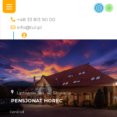
+48 33 813 90 00
info@tu1.pl
Liptowski Jan
→
Słowacja
PENSJONAT HOREC
Cena od