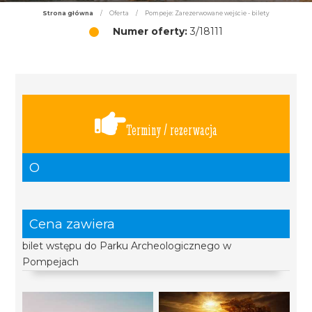
Strona główna
/
Oferta
/
Pompeje: Zarezerwowane wejście - bilety
Numer oferty:
3/18111
Terminy / rezerwacja
O
Cena zawiera
bilet wstępu do Parku Archeologicznego w
Pompejach