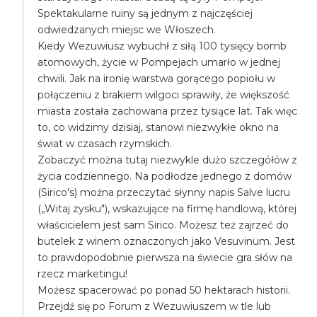
Spektakularne ruiny są jednym z najczęściej
odwiedzanych miejsc we Włoszech.
Kiedy Wezuwiusz wybuchł z siłą 100 tysięcy bomb
atomowych, życie w Pompejach umarło w jednej
chwili. Jak na ironię warstwa gorącego popiołu w
połączeniu z brakiem wilgoci sprawiły, że większość
miasta została zachowana przez tysiące lat. Tak więc
to, co widzimy dzisiaj, stanowi niezwykłe okno na
świat w czasach rzymskich.
Zobaczyć można tutaj niezwykle dużo szczegółów z
życia codziennego. Na podłodze jednego z domów
(Sirico's) można przeczytać słynny napis Salve lucru
(„Witaj zysku"), wskazujące na firmę handlową, której
właścicielem jest sam Sirico. Możesz też zajrzeć do
butelek z winem oznaczonych jako Vesuvinum. Jest
to prawdopodobnie pierwsza na świecie gra słów na
rzecz marketingu!
Możesz spacerować po ponad 50 hektarach historii.
Przejdź się po Forum z Wezuwiuszem w tle lub