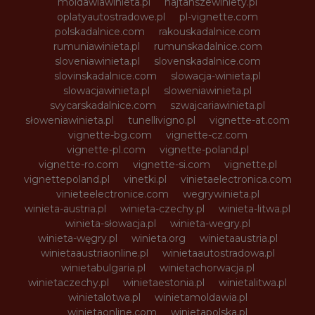
moldawiawinieta.pl
najtanszewiniety.pl
oplatyautostradowe.pl
pl-vignette.com
polskadalnice.com
rakouskadalnice.com
rumuniawinieta.pl
rumunskadalnice.com
sloveniawinieta.pl
slovenskadalnice.com
slovinskadalnice.com
slowacja-winieta.pl
slowacjawinieta.pl
sloweniawinieta.pl
svycarskadalnice.com
szwajcariawinieta.pl
słoweniawinieta.pl
tunellivigno.pl
vignette-at.com
vignette-bg.com
vignette-cz.com
vignette-pl.com
vignette-poland.pl
vignette-ro.com
vignette-si.com
vignette.pl
vignettepoland.pl
vinetki.pl
vinietaelectronica.com
vinieteelectronice.com
wegrywinieta.pl
winieta-austria.pl
winieta-czechy.pl
winieta-litwa.pl
winieta-słowacja.pl
winieta-wegry.pl
winieta-węgry.pl
winieta.org
winietaaustria.pl
winietaaustriaonline.pl
winietaautostradowa.pl
winietabulgaria.pl
winietachorwacja.pl
winietaczechy.pl
winietaestonia.pl
winietalitwa.pl
winietalotwa.pl
winietamoldawia.pl
winietaonline.com
winietapolska.pl