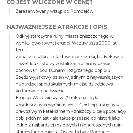
CO JEST WLICZONE W CENĘ?
Zarezerwowany wstęp do Pompejów
NAJWAŻNIEJSZE ATRAKCJE I OPIS
Odkryj starożytne ruiny miasta zniszczonego w
wyniku gwałtownej erupcji Wezuwiusza 2000 lat
temu
Zobacz resztki artefaktów, dzieł sztuki, budynków, a
nawet ludzi, którzy zostali zamrożeni w czasie i
pochowani pod tsunami rozgrzanego popiołu
Spędź wyjątkowy dzień w jednym z najważniejszych i
najbardziej spektakularnych miejsc dziedzictwa
kulturowego na świecie
Erupcja Wezuwiusza w 79 roku n.e. była
paradoksalnym wydarzeniem. Z jednej strony było
prawdziwym kataklizmem - zniszczyło całą populację
pobliskich miast - ale także przeszło do historii jako
jedno z najbardziej rozległych i nienaruszonych ruin
starożytnego miasta. Osadą tą były Pompeje.