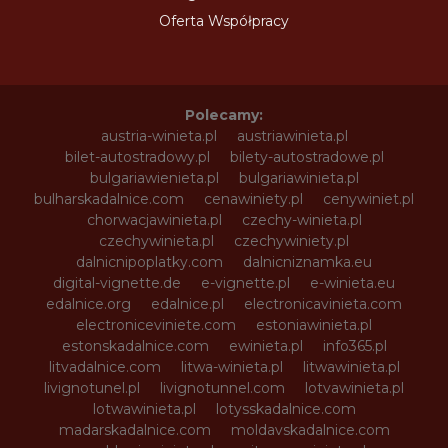
Oferta Współpracy
Polecamy:
austria-winieta.pl
austriawinieta.pl
bilet-autostradowy.pl
bilety-autostradowe.pl
bulgariawienieta.pl
bulgariawinieta.pl
bulharskadalnice.com
cenawiniety.pl
cenywiniet.pl
chorwacjawinieta.pl
czechy-winieta.pl
czechywinieta.pl
czechywiniety.pl
dalnicnipoplatky.com
dalnicniznamka.eu
digital-vignette.de
e-vignette.pl
e-winieta.eu
edalnice.org
edalnice.pl
electronicavinieta.com
electroniceviniete.com
estoniawinieta.pl
estonskadalnice.com
ewinieta.pl
info365.pl
litvadalnice.com
litwa-winieta.pl
litwawinieta.pl
livignotunel.pl
livignotunnel.com
lotvawinieta.pl
lotwawinieta.pl
lotysskadalnice.com
madarskadalnice.com
moldavskadalnice.com