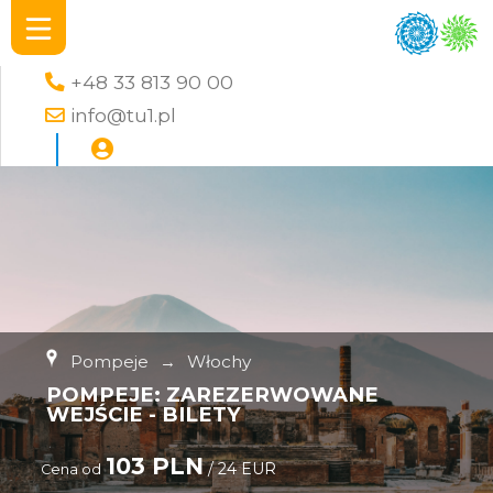
+48 33 813 90 00
info@tu1.pl
Pompeje
→
Włochy
POMPEJE: ZAREZERWOWANE
WEJŚCIE - BILETY
103 PLN
/ 24 EUR
Cena od