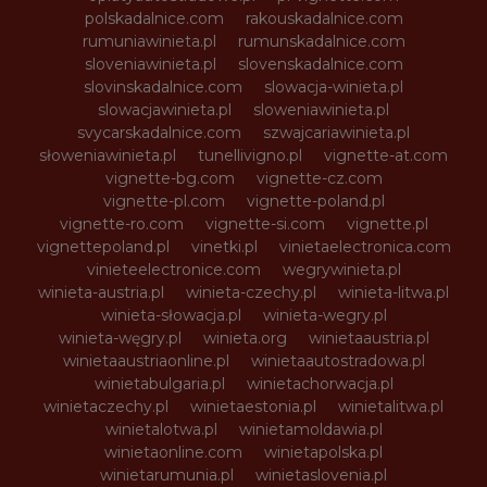
polskadalnice.com
rakouskadalnice.com
rumuniawinieta.pl
rumunskadalnice.com
sloveniawinieta.pl
slovenskadalnice.com
slovinskadalnice.com
slowacja-winieta.pl
slowacjawinieta.pl
sloweniawinieta.pl
svycarskadalnice.com
szwajcariawinieta.pl
słoweniawinieta.pl
tunellivigno.pl
vignette-at.com
vignette-bg.com
vignette-cz.com
vignette-pl.com
vignette-poland.pl
vignette-ro.com
vignette-si.com
vignette.pl
vignettepoland.pl
vinetki.pl
vinietaelectronica.com
vinieteelectronice.com
wegrywinieta.pl
winieta-austria.pl
winieta-czechy.pl
winieta-litwa.pl
winieta-słowacja.pl
winieta-wegry.pl
winieta-węgry.pl
winieta.org
winietaaustria.pl
winietaaustriaonline.pl
winietaautostradowa.pl
winietabulgaria.pl
winietachorwacja.pl
winietaczechy.pl
winietaestonia.pl
winietalitwa.pl
winietalotwa.pl
winietamoldawia.pl
winietaonline.com
winietapolska.pl
winietarumunia.pl
winietaslovenia.pl