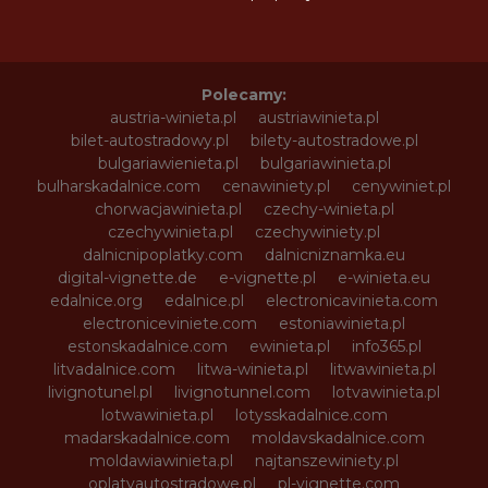
Polecamy:
austria-winieta.pl
austriawinieta.pl
bilet-autostradowy.pl
bilety-autostradowe.pl
bulgariawienieta.pl
bulgariawinieta.pl
bulharskadalnice.com
cenawiniety.pl
cenywiniet.pl
chorwacjawinieta.pl
czechy-winieta.pl
czechywinieta.pl
czechywiniety.pl
dalnicnipoplatky.com
dalnicniznamka.eu
digital-vignette.de
e-vignette.pl
e-winieta.eu
edalnice.org
edalnice.pl
electronicavinieta.com
electroniceviniete.com
estoniawinieta.pl
estonskadalnice.com
ewinieta.pl
info365.pl
litvadalnice.com
litwa-winieta.pl
litwawinieta.pl
livignotunel.pl
livignotunnel.com
lotvawinieta.pl
lotwawinieta.pl
lotysskadalnice.com
madarskadalnice.com
moldavskadalnice.com
moldawiawinieta.pl
najtanszewiniety.pl
oplatyautostradowe.pl
pl-vignette.com