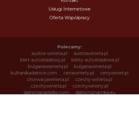
Kontakt
Usługi Internetowe
Oferta Współpracy
Polecamy:
austria-winieta.pl
austriawinieta.pl
bilet-autostradowy.pl
bilety-autostradowe.pl
bulgariawienieta.pl
bulgariawinieta.pl
bulharskadalnice.com
cenawiniety.pl
cenywiniet.pl
chorwacjawinieta.pl
czechy-winieta.pl
czechywinieta.pl
czechywiniety.pl
dalnicnipoplatky.com
dalnicniznamka.eu
digital-vignette.de
e-vignette.pl
e-winieta.eu
edalnice.org
edalnice.pl
electronicavinieta.com
electroniceviniete.com
estoniawinieta.pl
estonskadalnice.com
ewinieta.pl
info365.pl
litvadalnice.com
litwa-winieta.pl
litwawinieta.pl
livignotunel.pl
livignotunnel.com
lotvawinieta.pl
lotwawinieta.pl
lotysskadalnice.com