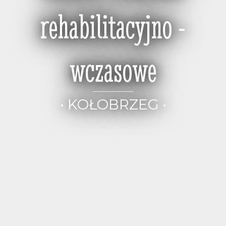
rehabilitacyjno -
wczasowe
• KOŁOBRZEG •