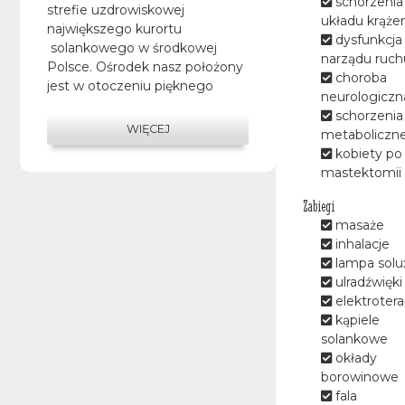
schorzenia
strefie uzdrowiskowej
układu krąże
największego kurortu
dysfunkcja
solankowego w środkowej
narządu ruch
Polsce. Ośrodek nasz położony
choroba
jest w otoczeniu pięknego
neurologiczn
parku z alejkami spacerowymi
schorzenia
w bliskim sąsiedztwie parku
WIĘCEJ
metaboliczn
sosnowego zabytkowego
kobiety po
dworku Prezydentów Polski.
mastektomii
Korzystne rozwiązania
komunikacyjne, bliskość
Zabiegi
autostrady pozwalają na
masaże
dogodny dojazd , co za tym
inhalacje
idzie pobyt w naszym Szpitalu.
lampa solu
ulradźwięki
Zapraszamy Państwa na
elektrotera
leczenie uzdrowiskowe na
kąpiele
podstawie skierowań z
solankowe
Narodowego Funduszu
okłady
Zdrowia ,na pobyty lecznicze-
borowinowe
prywatne , rodzinne,
fala