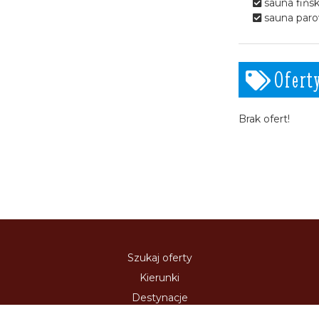
sauna fińs
przygotowujemy je z
sauna par
najlepszych składników, pod
okiem specjalistów ds.
dietetyki., Prowadzimy leczenie
dietą na życzenie gości
Ofert
podajemy posiłki w ramach
diety lekkostrawnej,
cukrzycowej, odchudzającej,
Brak ofert!
dieta przeciwmiażdżycowa
CORO, itp. Wszystkie posiłki
serwowane w naszej Jadalni
przygotowywane z najwyższą
pieczołowitością, także z
uwzględnieniem szczególnych
potrzeb naszych Kuracjuszy.
Istnieje możliwość
skomponowania
Szukaj oferty
indywidualnego menu,
zgodnego z zaleceniami
Kierunki
lekarza.
Destynacje
Polityka Prywatności