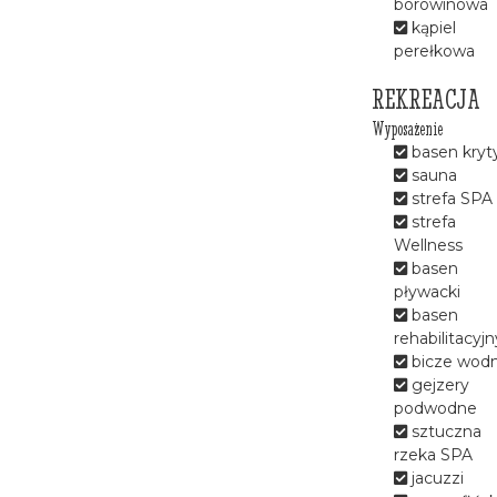
borowinowa
kąpiel
narządu ruchu
perełkowa
kręgosłupa
kardiologii
REKREACJA
neurologii
Wyposażenie
metabolicznych ( cukrzyca i
basen kryt
otyłość)
sauna
kobiet po mastektomii
strefa SPA
Zapewniamy zakwaterowanie
strefa
w wygodnych komfortowych
Wellness
pokojach. Posiadamy 460
basen
miejsc noclegowych w
pływacki
pokojach 1,2,3 osobowych o
basen
różnorodnym standardzie oraz
rehabilitacyjn
apartamenty.
bicze wod
gejzery
Zdrowe, odpowiednio
podwodne
skomponowane posiłki są
sztuczna
nieodzownym elementem
rzeka SPA
każdej terapii. Dlatego w
jacuzzi
naszym Szpitalu