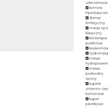
świąteczne oraz oferty
uderzeniowa
okazjonalne. Prowadzimy
komora
Turnusy Rehabilitacyjne z
hiperbaryczn
dofinansowaniem z PFRON,
drenaż
PCPR. Organizujemy turnusy
limfatyczny
leczniczo-profilaktyczne z
masaż ręc
treningiem antystresowym dla
klasyczny
żołnierzy powracających z
krioterapia
zagranicy po zakończonej
punktowa
służbie w misjach pokojowych.
kriokomor
hydromasa
Dysponujemy własną
masaż
znakomitą bazą zabiegową
hydropowiet
skomunikowaną z częścią
masaż
hotelową, która oferuje szeroką
podwodny
gamę zabiegów leczniczo –
ręczny
rehabilitacyjnych z
kąpiele
wykorzystaniem naturalnych
zmienno ciep
produktów takich jak:
komorowe
ciechocińska solanka, naturalna
kąpiel
borowina. Specjalizujemy się w
perełkowo
schorzeniach :